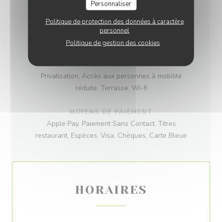
Personnaliser
Traditionnel, Terroir, Fait maison, Produits frais
Politique de protection des données à caractère
TYPE DE RESTAURANT
personnel
Bistrot
Politique de gestion des cookies
SERVICES
Privatisation, Accès aux personnes à mobilité
réduite, Terrasse, Wi-fi
MOYENS DE PAIEMENT
Apple Pay, Paiement Sans Contact, Titres
restaurant, Espèces, Visa, Chèques, Carte Bleue
HORAIRES