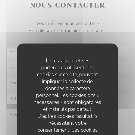
NOUS CONTACTER
Vous désirez nous contacter ?
Remplissez le formulaire ci-dessous !
Le restaurant et ses
partenaires utilisent des
cookies sur ce site, pouvant
impliquer la collecte de
données à caractère
personnel. Les cookies dits «
nécessaires » sont obligatoires
et installés par défaut.
D'autres cookies facultatifs
nécessitent votre
consentement. Ces cookies