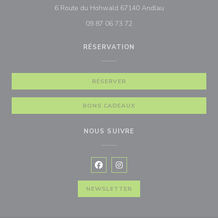
((ouvre une nouve
6 Route du Hohwald 67140 Andlau
09 87 06 73 72
RÉSERVATION
RÉSERVER
BONS CADEAUX
NOUS SUIVRE
Facebook ((ouvre une nouvelle fenê
Instagram ((ouvre une nouvell
NEWSLETTER