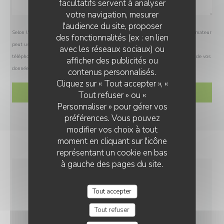
facultatifs servent à analyser
votre navigation, mesurer
l'audience du site, proposer
Selon l'article L.223-2 du code de la consommation, il est rappelé que le consommateur
des fonctionnalités (ex : en lien
peut user de son droit à s'inscrire sur la liste d'opposition au démarchage
avec les réseaux sociaux) ou
téléphonique Bloctel :
bloctel.gouv.fr
. Pour plus d'informations sur le traitement de vos
afficher des publicités ou
données, consultez notre
politique de confidentialité
.
contenus personnalisés.
Cliquez sur « Tout accepter », «
Tout refuser » ou «
Personnaliser » pour gérer vos
préférences. Vous pouvez
modifier vos choix à tout
moment en cliquant sur l'icône
représentant un cookie en bas
à gauche des pages du site.
INFOS PRATIQUES
Tout accepter
Tout refuser
CUISINE