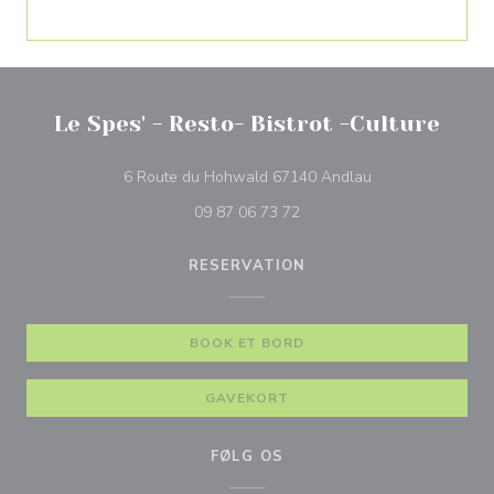
Le Spes' - Resto- Bistrot -Culture
((åbner i et nyt vi
6 Route du Hohwald 67140 Andlau
09 87 06 73 72
RESERVATION
BOOK ET BORD
GAVEKORT
FØLG OS