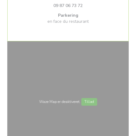
09 87 06 73 72
Parkering
en face du restaurant
Waze Map er deaktiveret.
Tillad