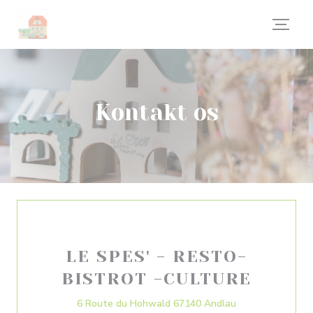
CCookie-styringspanel
Kontakt os
LE SPES' - RESTO-
BISTROT -CULTURE
((åbner i et nyt 
6 Route du Hohwald 67140 Andlau