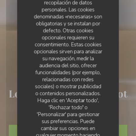
recopilación de datos
personales. Las cookies
denominadas «necesarias» son
obligatorias y se instalan por
defecto. Otras cookies
opcionales requieren su
consentimiento. Estas cookies
opcionales sirven para analizar
su navegación, medir la
audiencia del sitio, ofrecer
funcionalidades (por ejemplo,
relacionadas con redes
BODEGÓN
•
ANDLAU
sociales) o mostrar publicidad
Le Spes' - Resto- Bistrot
o contenidos personalizados.
Haga clic en 'Aceptar todo',
'Rechazar todo' o
-Culture
'Personalizar' para gestionar
sus preferencias. Puede
cambiar sus opciones en
RESERVAR UNA MESA
cualquier momento haciendo