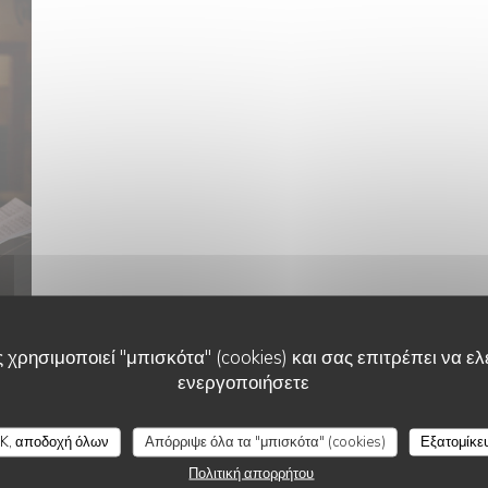
 χρησιμοποιεί "μπισκότα" (cookies) και σας επιτρέπει να ελέ
AU SPES'
ενεργοποιήσετε
K, αποδοχή όλων
Απόρριψε όλα τα "μπισκότα" (cookies)
Εξατομίκε
Πολιτική απορρήτου