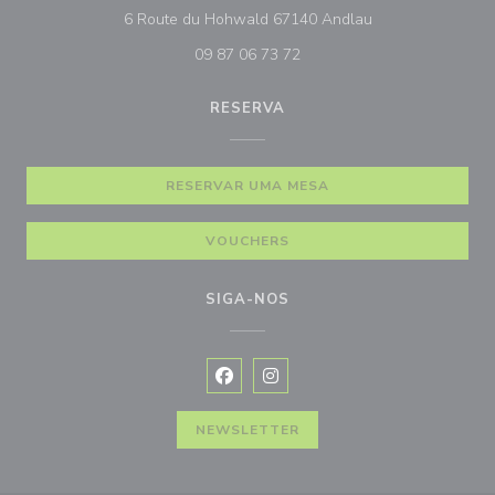
((abre numa nova 
6 Route du Hohwald 67140 Andlau
09 87 06 73 72
RESERVA
RESERVAR UMA MESA
VOUCHERS
SIGA-NOS
Facebook ((abre numa nova janela))
Instagram ((abre numa nova ja
NEWSLETTER