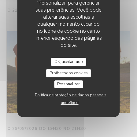
'Personalizar' para gerenciar
suas preferências. Você pode
O 21/08/2026 DO 19H30 NO 21H30
alterar suas escolhas a
qualquer momento clicando
no ícone de cookie no canto
inferior esquerdo das páginas
do site.
OK, aceitar tudo
Proíbe todos cookies
Personalizar
Política de proteção de dados pessoais
undefined
O 29/08/2026 DO 19H30 NO 21H30