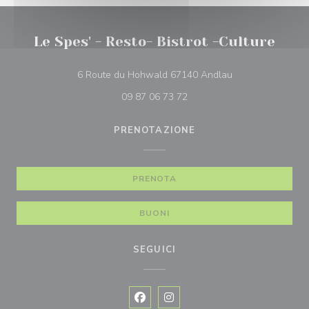
Le Spes' - Resto- Bistrot -Culture
((apre una nuova f
6 Route du Hohwald 67140 Andlau
09 87 06 73 72
PRENOTAZIONE
PRENOTA
BUONI
SEGUICI
Facebook ((apre una nuova finestra)
Instagram ((apre una nuova fi