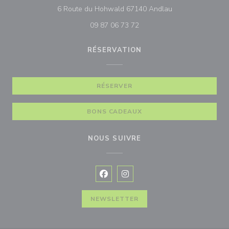
((ouvre une nouve
6 Route du Hohwald 67140 Andlau
09 87 06 73 72
RÉSERVATION
RÉSERVER
BONS CADEAUX
NOUS SUIVRE
Facebook ((ouvre une nouvelle fenê
Instagram ((ouvre une nouvell
NEWSLETTER