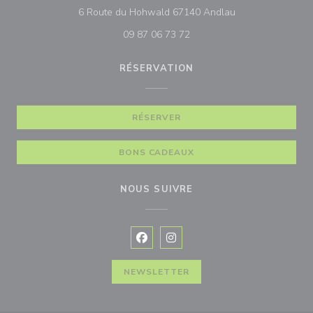
((ouvre une nouve
6 Route du Hohwald 67140 Andlau
09 87 06 73 72
RÉSERVATION
RÉSERVER
BONS CADEAUX
NOUS SUIVRE
Facebook ((ouvre une nouvelle fenê
Instagram ((ouvre une nouvell
NEWSLETTER